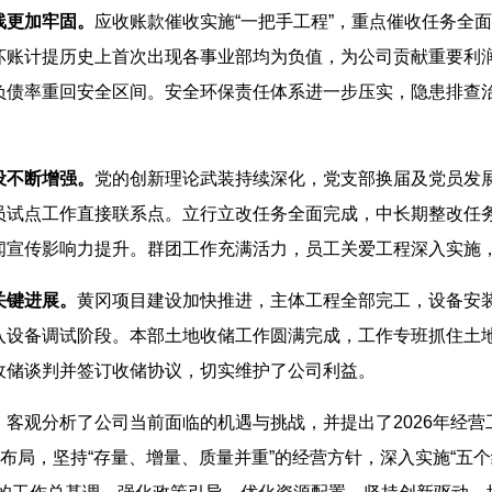
线更加牢固。
应收账款催收实施“一把手工程”，重点催收任务全
坏账计提历史上首次出现各事业部均为负值，为公司贡献重要利
负债率重回安全区间。安全环保责任体系进一步压实，隐患排查
设不断增强。
党的创新理论武装持续深化，党支部换届及党员发
员试点工作直接联系点。立行立改任务全面完成，中长期整改任
闻宣传影响力提升。群团工作充满活力，员工关爱工程深入实施
关键进展。
黄冈项目建设加快推进，主体工程全部完工，设备安装
入设备调试阶段。本部土地收储工作圆满完成，工作专班抓住土
收储谈判并签订收储协议，切实维护了公司利益。
，客观分析了公司当前面临的机遇与挑战，并提出了2026年经
略布局，坚持“存量、增量、质量并重”的经营方针，深入实施“五个