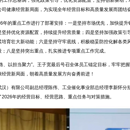
”的工作总基调，强化政策引导，优化资源配置，坚持创新驱动，
公司健康经营新局面，为实现全年经营目标和高质量发展而团结
026年的重点工作进行了部署安排：一是坚持市场优先，加快提
是坚持优化资源配置，持续提升经营质量；四是坚持加强政策引
紧培育壮大新动能；六是坚持守牢底线，积极稳妥防控化解各类风
设；八是坚持突出重点，扎实推进专项重点工作完成。
开路、以担当聚力”。王子宽最后号召全体员工锚定目标，牢牢把
康经营新局面，朝着高质量发展方向奋勇前进！
武汉）有限公司副总经理陈伟、工业催化事业部总经理李新怀分别
2026年的经营目标、经营思路、重点任务与对策措施。